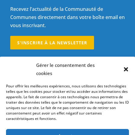
Recevez l’actualité de la Communauté de
Communes directement dans votre boîte email en
vous inscrivant.
S'INSCRIRE À LA NEWSLETTER
Restons connectés
Gérer le consentement des
cookies
Suivre
Suivre
Pour offrir les meilleures expériences, nous utilisons des technologies
telles que les cookies pour stocker et/ou accéder aux informations des
appareils. Le fait de consentir à ces technologies nous permettra de
Accès membres
traiter des données telles que le comportement de navigation ou les ID
uniques sur ce site. Le fait de ne pas consentir ou de retirer son
CONNEXION
consentement peut avoir un effet négatif sur certaines
caractéristiques et fonctions.