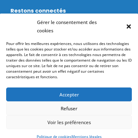
Restons connectés
Gérer le consentement des
Suivre
cookies
Suivre
Pour offrir les meilleures expériences, nous utilisons des technologies
Accès membres
telles que les cookies pour stocker et/ou accéder aux informations des
appareils. Le fait de consentir à ces technologies nous permettra de
traiter des données telles que le comportement de navigation ou les ID
CONNEXION
uniques sur ce site. Le fait de ne pas consentir ou de retirer son
consentement peut avoir un effet négatif sur certaines
caractéristiques et fonctions.
Accepter
Refuser
Mentions légales
|
Politique de
confidentialité
|
Politique des cookies
|
Voir les préférences
Déclaration d'accessibilité : non conforme
|
By
Agence GWEB
Politique de cookies
Mentions légales